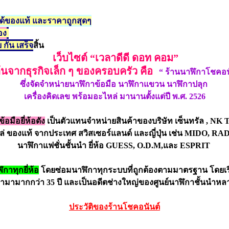
าได้ของแท้ และราคาถูกสุดๆ
อง
 กัน เสร็จ
สิ้น
เว็บไซต์
“
เวลาดีดี ดอท คอม
”
มต้นจากธุรกิจเล็ก ๆ ของครอบครัว คือ
“
ร้านนาฬิกาโชคอน
ซึ่งจัดจำหน่ายนาฬิกาข้อมือ นาฬิกาแขวน นาฬิกาปลุก
เครื่องคิดเลข พร้อมอะไหล่
มานานตั้งแต่ปี พ.ศ. 2526
มือยี่ห้อดัง
เป็นตัวแทนจำหน่ายสินค้าของบริษัท เซ็นทรัล , NK TIM
่ ของแท้
จากประเทศ
สวิสเซอร์แลนด์ และญี่ปุ่น เช่น
MIDO, RAD
นาฬิกาแฟชั่นชั้นนำ ยี่ห้อ
GUESS, O.D.M,และ
ESPRIT
กาทุกยี่ห้อ
โดยซ่อมนาฬิกาทุกระบบที่ถูกต้องตามมาตรฐาน
โดยเร
กามามากกว่า
35
ปี และเป็นอดีตช่างใหญ่ของศูนย์นาฬิกาชั้นนำหล
ประวัติของร้านโชคอนันต์