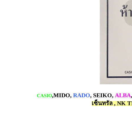
,MIDO,
RADO
, SEIKO,
ALBA
CASIO
เซ็นทรัล , NK T